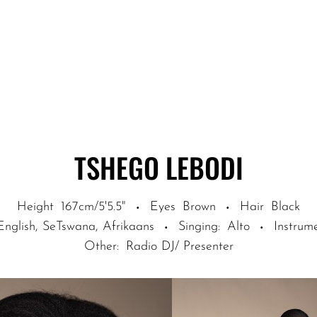
TSHEGO
LEBODI
Height
167cm/5'5.5"
Eyes
Brown
Hair
Black
·
·
English, SeTswana, Afrikaans
Singing
:
Alto
Instrum
·
·
Other
:
Radio DJ/ Presenter